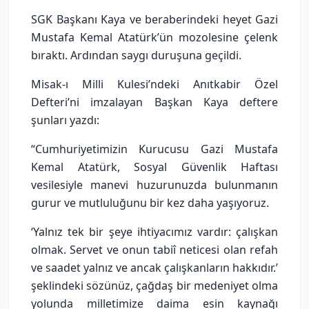
SGK Başkanı Kaya ve beraberindeki heyet Gazi
Mustafa Kemal Atatürk’ün mozolesine çelenk
bıraktı. Ardından saygı duruşuna geçildi.
Misak-ı Milli Kulesi’ndeki Anıtkabir Özel
Defteri’ni imzalayan Başkan Kaya deftere
şunları yazdı:
“Cumhuriyetimizin Kurucusu Gazi Mustafa
Kemal Atatürk, Sosyal Güvenlik Haftası
vesilesiyle manevi huzurunuzda bulunmanın
gurur ve mutluluğunu bir kez daha yaşıyoruz.
‘Yalnız tek bir şeye ihtiyacımız vardır: çalışkan
olmak. Servet ve onun tabiî neticesi olan refah
ve saadet yalnız ve ancak çalışkanların hakkıdır.’
şeklindeki sözünüz, çağdaş bir medeniyet olma
yolunda milletimize daima esin kaynağı