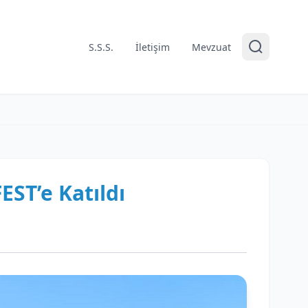
S.S.S.
İletişim
Mevzuat
ST’e Katıldı