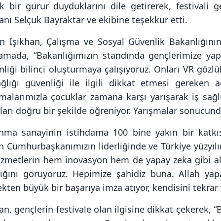
k bir gurur duyduklarını dile getirerek, festivali
nı Selçuk Bayraktar ve ekibine teşekkür etti.
n Işıkhan, Çalışma ve Sosyal Güvenlik Bakanlığının f
lamada, “Bakanlığımızın standında gençlerimize yap
liği bilinci oluşturmaya çalışıyoruz. Onları VR gözl
ağlığı güvenliği ile ilgili dikkat etmesi gereken 
şmalarımızla çocuklar zamana karşı yarışarak iş sağ
arı doğru bir şekilde öğreniyor. Yarışmalar sonucund
nma sanayinin istihdama 100 bine yakın bir katk
n Cumhurbaşkanımızın liderliğinde ve Türkiye yüzyılın
izmetlerin hem inovasyon hem de yapay zeka gibi alan
dığını görüyoruz. Hepimize şahidiz buna. Allah ya
kten büyük bir başarıya imza atıyor, kendisini tekrar
an, gençlerin festivale olan ilgisine dikkat çekerek,