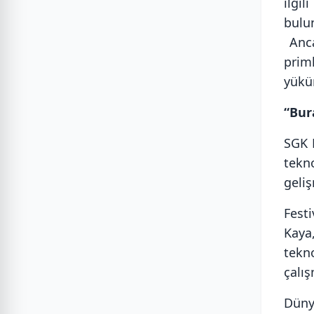
ilgi
bulu
Anca
prim
yükü
“Bur
SGK 
tekn
geliş
Fest
Kaya
tekn
çalış
Dünya