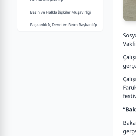
Basın ve Halkla İlişkiler Müşavirliği
Başkanlık İç Denetim Birim Başkanlığı
Sosy
Vakfı
Çalı
gerçe
Çalı
Faru
festi
“Bak
Baka
gerç