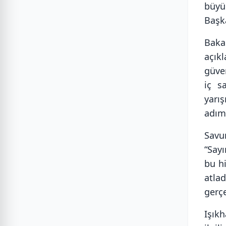
büyü
Başka
Baka
açık
güven
iç s
yarı
adıml
Savu
“Sayı
bu h
atla
gerçe
Işıkh