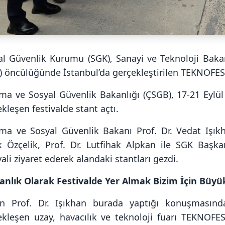
al Güvenlik Kurumu (SGK), Sanayi ve Teknoloji Bakanl
) öncülüğünde İstanbul’da gerçekleştirilen TEKNOFEST
şma ve Sosyal Güvenlik Bakanlığı (ÇSGB), 17-21 Eylül
kleşen festivalde stant açtı.
şma ve Sosyal Güvenlik Bakanı Prof. Dr. Vedat Işık
k Özçelik, Prof. Dr. Lutfihak Alpkan ile SGK Başka
vali ziyaret ederek alandaki stantları gezdi.
anlık Olarak Festivalde Yer Almak Bizim İçin Büyü
n Prof. Dr. Işıkhan burada yaptığı konuşmasında
ekleşen uzay, havacılık ve teknoloji fuarı TEKNOFE