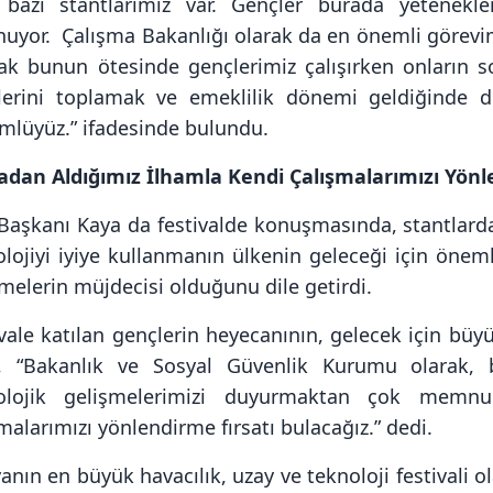
li bazı stantlarımız var. Gençler burada yetenekle
nuyor. Çalışma Bakanlığı olarak da en önemli görevim
k bunun ötesinde gençlerimiz çalışırken onların so
lerini toplamak ve emeklilik dönemi geldiğinde 
mlüyüz.” ifadesinde bulundu.
adan Aldığımız İlhamla Kendi Çalışmalarımızı Yönl
Başkanı Kaya da festivalde konuşmasında, stantlarda 
olojiyi iyiye kullanmanın ülkenin geleceği için önem
melerin müjdecisi olduğunu dile getirdi.
ivale katılan gençlerin heyecanının, gelecek için bü
, “Bakanlık ve Sosyal Güvenlik Kurumu olarak,
olojik gelişmelerimizi duyurmaktan çok memnu
malarımızı yönlendirme fırsatı bulacağız.” dedi.
nın en büyük havacılık, uzay ve teknoloji festivali o