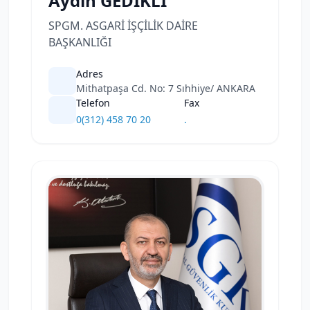
Aydın GEDİKLİ
SPGM. ASGARİ İŞÇİLİK DAİRE
BAŞKANLIĞI
Adres
Mithatpaşa Cd. No: 7 Sıhhiye/ ANKARA
Telefon
Fax
0(312) 458 70 20
.