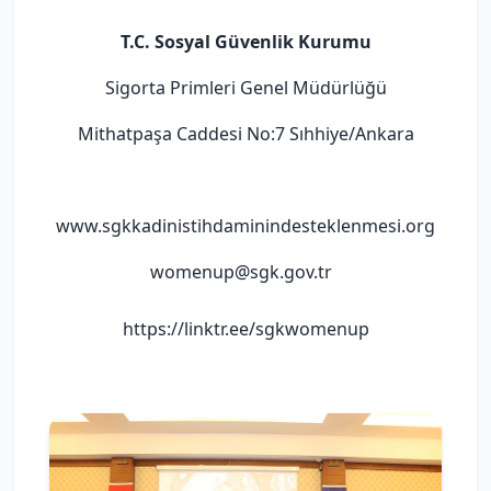
T.C. Sosyal Güvenlik Kurumu
Sigorta Primleri Genel Müdürlüğü
Mithatpaşa Caddesi No:7 Sıhhiye/Ankara
www.sgkkadinistihdaminindesteklenmesi.org
womenup@sgk.gov.tr
https://linktr.ee/sgkwomenup