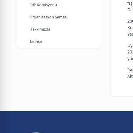
“İ
Etik Komisyonu
Di
Organizasyon Şeması
20
Ku
Hakkımızda
Ya
Tarihçe
Uy
20
yü
İş
Al