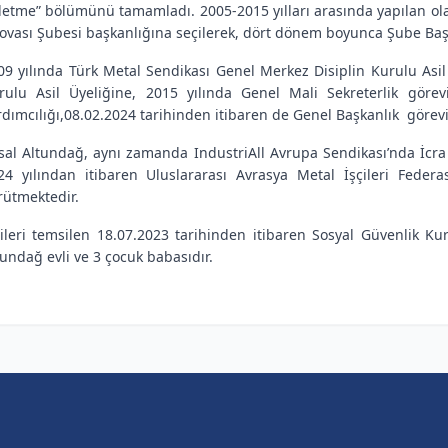
şletme” bölümünü tamamladı. 2005-2015 yılları arasında yapılan o
lovası Şubesi başkanlığına seçilerek, dört dönem boyunca Şube Başk
09 yılında Türk Metal Sendikası Genel Merkez Disiplin Kurulu Asi
rulu Asil Üyeliğine, 2015 yılında Genel Mali Sekreterlik göre
rdımcılığı,08.02.2024 tarihinden itibaren de Genel Başkanlık görevi
sal Altundağ, aynı zamanda IndustriAll Avrupa Sendikası’nda İcra
24 yılından itibaren Uluslararası Avrasya Metal İşçileri Feder
rütmektedir.
çileri temsilen 18.07.2023 tarihinden itibaren Sosyal Güvenlik 
tundağ evli ve 3 çocuk babasıdır.