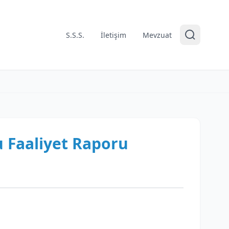
S.S.S.
İletişim
Mevzuat
u Faaliyet Raporu