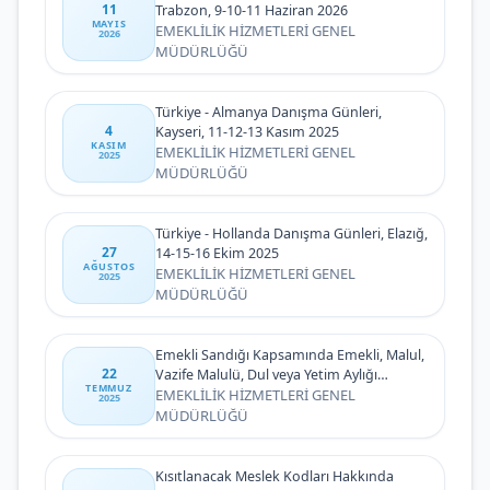
11
Trabzon, 9-10-11 Haziran 2026
MAYIS
EMEKLİLİK HİZMETLERİ GENEL
2026
MÜDÜRLÜĞÜ
Türkiye - Almanya Danışma Günleri,
4
Kayseri, 11-12-13 Kasım 2025
KASIM
EMEKLİLİK HİZMETLERİ GENEL
2025
MÜDÜRLÜĞÜ
Türkiye - Hollanda Danışma Günleri, Elazığ,
27
14-15-16 Ekim 2025
AĞUSTOS
EMEKLİLİK HİZMETLERİ GENEL
2025
MÜDÜRLÜĞÜ
Emekli Sandığı Kapsamında Emekli, Malul,
22
Vazife Malulü, Dul veya Yetim Aylığı
TEMMUZ
Alanların 2025 Yılı Temmuz Ayı Zam
EMEKLİLİK HİZMETLERİ GENEL
2025
Farklarının Ödenmesi
MÜDÜRLÜĞÜ
Kısıtlanacak Meslek Kodları Hakkında