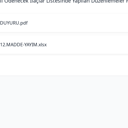
li Ödenecek İlaçlar Listesinde Yapılan Düzenlemeler
DUYURU.pdf
12.MADDE-YAYIM.xlsx