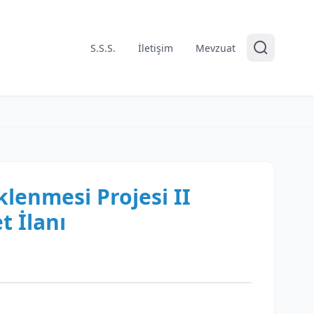
S.S.S.
İletişim
Mevzuat
klenmesi Projesi II
t İlanı