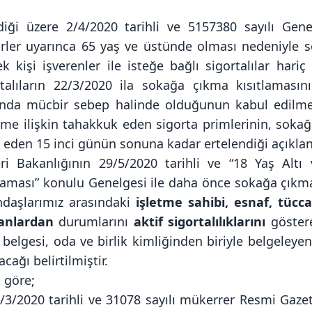
ndiği üzere 2/4/2020 tarihli ve 5157380 sayılı Genel
irler uyarınca 65 yaş ve üstünde olması nedeniyle 
ek kişi işverenler ile isteğe bağlı sigortalılar har
rtalıların 22/3/2020 ila sokağa çıkma kısıtlamasın
ında mücbir sebep halinde olduğunun kabul edilme
me ilişkin tahakkuk eden sigorta primlerinin, soka
 eden 15 inci günün sonuna kadar ertelendiği açıklan
leri Bakanlığının 29/5/2020 tarihli ve “18 Yaş Alt
laması” konulu Genelgesi ile daha önce sokağa çıkma 
ndaşlarımız arasındaki
işletme sahibi, esnaf, tücca
şanlardan
durumlarını
aktif sigortalılıklarını
göster
 belgesi, oda ve birlik kimliğinden biriyle belgeley
acağı belirtilmiştir.
 göre;
4/3/2020 tarihli ve 31078 sayılı mükerrer Resmi Ga