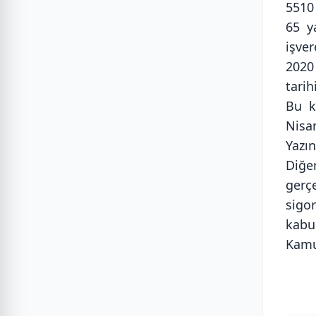
5510
65 y
işver
2020 
tari
Bu k
Nisan
Yazın
Diğe
gerç
sigor
kabul
Kamu