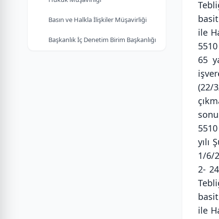
Tebl
basit
Basın ve Halkla İlişkiler Müşavirliği
ile H
Başkanlık İç Denetim Birim Başkanlığı
5510 
65 y
işver
(22/3
çıkm
sonu
5510
yılı 
1/6/
2- 2
Tebl
basit
ile H