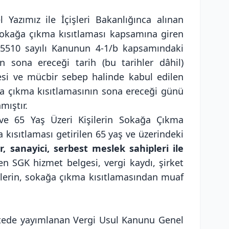
 Yazımız ile İçişleri Bakanlığınca alınan
sokağa çıkma kısıtlaması kapsamına giren
iç 5510 sayılı Kanunun 4-1/b kapsamındaki
ın sona ereceği tarih (bu tarihler dâhil)
si ve mücbir sebep halinde kabul edilen
ğa çıkma kısıtlamasının sona ereceği günü
mıştır.
ı ve 65 Yaş Üzeri Kişilerin Sokağa Çıkma
kısıtlaması getirilen 65 yaş ve üzerindeki
r, sanayici, serbest meslek sahipleri ile
en SGK hizmet belgesi, vergi kaydı, şirket
enlerin, sokağa çıkma kısıtlamasından muaf
zetede yayımlanan Vergi Usul Kanunu Genel