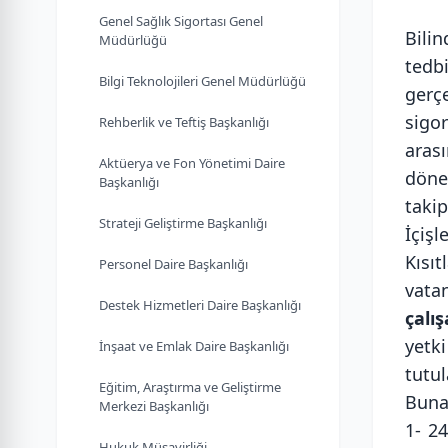
Genel Sağlık Sigortası Genel
Bili
Müdürlüğü
tedb
Bilgi Teknolojileri Genel Müdürlüğü
gerç
sigo
Rehberlik ve Teftiş Başkanlığı
aras
Aktüerya ve Fon Yönetimi Daire
döne
Başkanlığı
takip
Strateji Geliştirme Başkanlığı
İçiş
Kısıt
Personel Daire Başkanlığı
vata
Destek Hizmetleri Daire Başkanlığı
çalı
yetki
İnşaat ve Emlak Daire Başkanlığı
tutul
Eğitim, Araştırma ve Geliştirme
Buna
Merkezi Başkanlığı
1- 2
Hukuk Müşavirliği