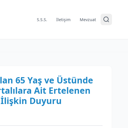
S.S.S.
İletişim
Mevzuat
ılan 65 Yaş ve Üstünde
talılara Ait Ertelenen
İlişkin Duyuru