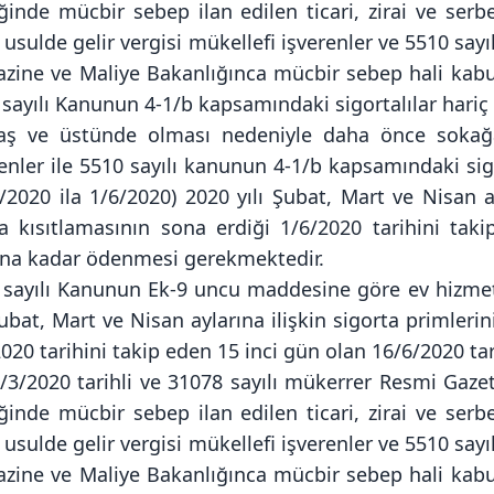
iğinde mücbir sebep ilan edilen ticari, zirai ve ser
 usulde gelir vergisi mükellefi işverenler ve 5510 sa
azine ve Maliye Bakanlığınca mücbir sebep hali kabul
sayılı Kanunun 4-1/b kapsamındaki sigortalılar hariç
aş ve üstünde olması nedeniyle daha önce sokağa 
enler ile 5510 sayılı kanunun 4-1/b kapsamındaki sig
/2020 ila 1/6/2020) 2020 yılı Şubat, Mart ve Nisan a
a kısıtlamasının sona erdiği 1/6/2020 tarihini tak
na kadar ödenmesi gerekmektedir.
 sayılı Kanunun Ek-9 uncu maddesine göre ev hizmetle
Şubat, Mart ve Nisan aylarına ilişkin sigorta primler
2020 tarihini takip eden 15 inci gün olan 16/6/2020 
4/3/2020 tarihli ve 31078 sayılı mükerrer Resmi Ga
iğinde mücbir sebep ilan edilen ticari, zirai ve ser
 usulde gelir vergisi mükellefi işverenler ve 5510 sa
azine ve Maliye Bakanlığınca mücbir sebep hali kabul