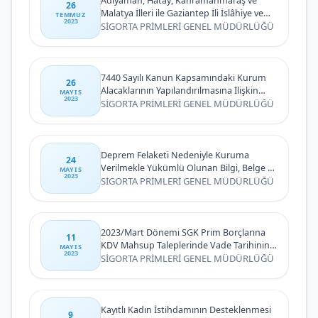
Adıyaman, Hatay, Kahramanmaraş ve
26
Malatya İlleri ile Gaziantep İli İslâhiye ve
TEMMUZ
2023
Nurdağı İlçelerinde Meydana Gelen
SİGORTA PRİMLERİ GENEL MÜDÜRLÜĞÜ
Deprem Felaketi Nedeniyle Prim
Borçlarının Ödenme Süreleri ile Kuruma
Verilmekle Yükümlü Olunan Bilgi, Belge ve
Beyannamelerin Verilme Sürelerinin
7440 Sayılı Kanun Kapsamındaki Kurum
26
Ertelenmesine Dair Duyuru
Alacaklarının Yapılandırılmasına İlişkin
MAYIS
2023
Başvuru ve İlk Taksit Ödeme Süresinin
SİGORTA PRİMLERİ GENEL MÜDÜRLÜĞÜ
Uzatılmasına Dair Duyuru
Deprem Felaketi Nedeniyle Kuruma
24
Verilmekle Yükümlü Olunan Bilgi, Belge ve
MAYIS
2023
Beyannamelerin Verilme Sürelerinin
SİGORTA PRİMLERİ GENEL MÜDÜRLÜĞÜ
Ertelenmesine Dair Duyuru
2023/Mart Dönemi SGK Prim Borçlarına
11
KDV Mahsup Taleplerinde Vade Tarihinin
MAYIS
2023
26/5/2023 Tarihine Kadar Uzatılması
SİGORTA PRİMLERİ GENEL MÜDÜRLÜĞÜ
Kayıtlı Kadın İstihdamının Desteklenmesi
9