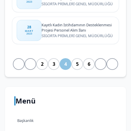
2023
28/4/2023 Tarihine Kadar Uzatılması
SİGORTA PRİMLERİ GENEL MÜDÜRLÜĞÜ
Kayıtlı Kadın İstihdamının Desteklenmesi
28
Projesi Personel Alım İlanı
MART
2023
SİGORTA PRİMLERİ GENEL MÜDÜRLÜĞÜ
2
3
4
5
6
Menü
Başkanlık