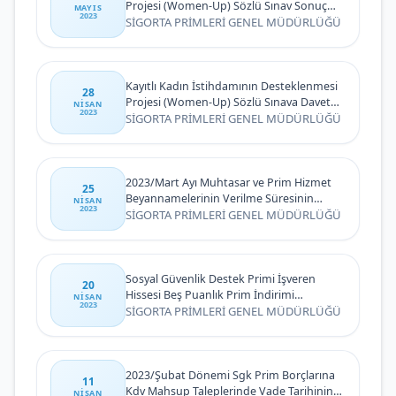
Projesi (Women-Up) Sözlü Sınav Sonuç
MAYIS
2023
İlanı
SİGORTA PRİMLERİ GENEL MÜDÜRLÜĞÜ
Kayıtlı Kadın İstihdamının Desteklenmesi
28
Projesi (Women-Up) Sözlü Sınava Davet
NISAN
2023
İlanı
SİGORTA PRİMLERİ GENEL MÜDÜRLÜĞÜ
2023/Mart Ayı Muhtasar ve Prim Hizmet
25
Beyannamelerinin Verilme Süresinin
NISAN
2023
Uzatılması Hakkında Duyuru
SİGORTA PRİMLERİ GENEL MÜDÜRLÜĞÜ
Sosyal Güvenlik Destek Primi İşveren
20
Hissesi Beş Puanlık Prim İndirimi
NISAN
2023
Hakkında Duyuru
SİGORTA PRİMLERİ GENEL MÜDÜRLÜĞÜ
2023/Şubat Dönemi Sgk Prim Borçlarına
11
Kdv Mahsup Taleplerinde Vade Tarihinin
NISAN