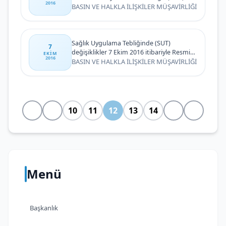
2016
Sayısıyla Takipçileriyle Buluştu
BASIN VE HALKLA İLİŞKİLER MÜŞAVİRLİĞİ
Sağlık Uygulama Tebliğinde (SUT)
7
değişiklikler 7 Ekim 2016 itibariyle Resmi
EKIM
2016
Gazetede yayınlanarak yürürlüğe girdi
BASIN VE HALKLA İLİŞKİLER MÜŞAVİRLİĞİ
10
11
12
13
14
Menü
Başkanlık