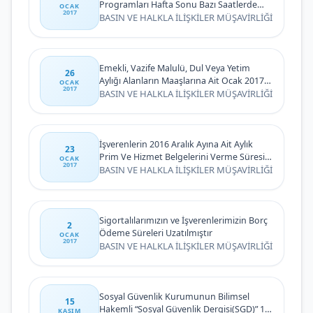
Programları Hafta Sonu Bazı Saatlerde
OCAK
2017
Uygulamaya Kapatılacaktır
BASIN VE HALKLA İLİŞKİLER MÜŞAVİRLİĞİ
Emekli, Vazife Malulü, Dul Veya Yetim
26
Aylığı Alanların Maaşlarına Ait Ocak 2017
OCAK
2017
Zam Farklarının Ödenmesi
BASIN VE HALKLA İLİŞKİLER MÜŞAVİRLİĞİ
İşverenlerin 2016 Aralık Ayına Ait Aylık
23
Prim Ve Hizmet Belgelerini Verme Süresi
OCAK
2017
Uzatıldı
BASIN VE HALKLA İLİŞKİLER MÜŞAVİRLİĞİ
Sigortalılarımızın ve İşverenlerimizin Borç
2
Ödeme Süreleri Uzatılmıştır
OCAK
2017
BASIN VE HALKLA İLİŞKİLER MÜŞAVİRLİĞİ
Sosyal Güvenlik Kurumunun Bilimsel
15
Hakemli “Sosyal Güvenlik Dergisi(SGD)” 11.
KASIM