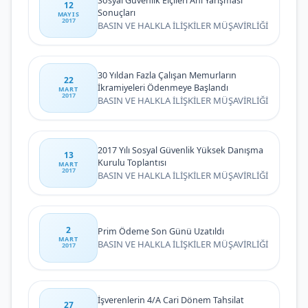
Sosyal Güvenlik Elçileri Anı Yarışması
12
Sonuçları
MAYIS
2017
BASIN VE HALKLA İLİŞKİLER MÜŞAVİRLİĞİ
30 Yıldan Fazla Çalışan Memurların
22
İkramiyeleri Ödenmeye Başlandı
MART
2017
BASIN VE HALKLA İLİŞKİLER MÜŞAVİRLİĞİ
2017 Yılı Sosyal Güvenlik Yüksek Danışma
13
Kurulu Toplantısı
MART
2017
BASIN VE HALKLA İLİŞKİLER MÜŞAVİRLİĞİ
2
Prim Ödeme Son Günü Uzatıldı
MART
BASIN VE HALKLA İLİŞKİLER MÜŞAVİRLİĞİ
2017
İşverenlerin 4/A Cari Dönem Tahsilat
27