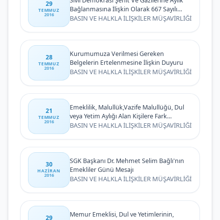
Sivil Demokrasi Şehit Ve Gazilerine Aylık
29
Bağlanmasına İlişkin Olarak 667 Sayılı
TEMMUZ
2016
Kanun Hükmünde Kararname İle Yapılan
BASIN VE HALKLA İLİŞKİLER MÜŞAVİRLİĞİ
Düzenleme Hakkında Basın Açıklaması
Kurumumuza Verilmesi Gereken
28
Belgelerin Ertelenmesine İlişkin Duyuru
TEMMUZ
2016
BASIN VE HALKLA İLİŞKİLER MÜŞAVİRLİĞİ
Emeklilik, Malullük,Vazife Malullüğü, Dul
21
veya Yetim Aylığı Alan Kişilere Fark
TEMMUZ
2016
Ödenmesine İlişkin Duyuru
BASIN VE HALKLA İLİŞKİLER MÜŞAVİRLİĞİ
SGK Başkanı Dr. Mehmet Selim Bağlı'nın
30
Emekliler Günü Mesajı
HAZIRAN
2016
BASIN VE HALKLA İLİŞKİLER MÜŞAVİRLİĞİ
Memur Emeklisi, Dul ve Yetimlerinin,
29