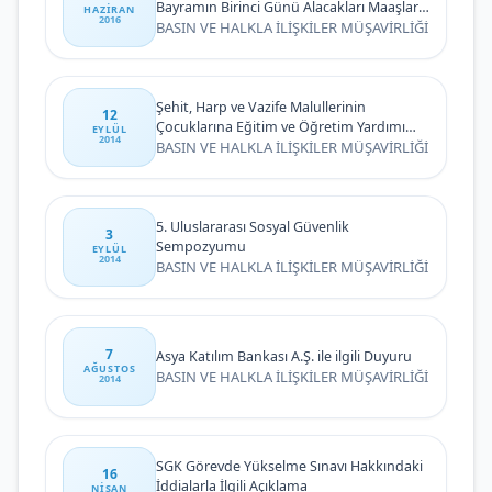
Bayramın Birinci Günü Alacakları Maaşları
HAZIRAN
2016
Bayramdan Bir Gün Önce Ödenecek
BASIN VE HALKLA İLİŞKİLER MÜŞAVİRLİĞİ
Şehit, Harp ve Vazife Malullerinin
12
Çocuklarına Eğitim ve Öğretim Yardımı
EYLÜL
2014
Hakkında Basın Duyurusu
BASIN VE HALKLA İLİŞKİLER MÜŞAVİRLİĞİ
5. Uluslararası Sosyal Güvenlik
3
Sempozyumu
EYLÜL
2014
BASIN VE HALKLA İLİŞKİLER MÜŞAVİRLİĞİ
7
Asya Katılım Bankası A.Ş. ile ilgili Duyuru
AĞUSTOS
BASIN VE HALKLA İLİŞKİLER MÜŞAVİRLİĞİ
2014
SGK Görevde Yükselme Sınavı Hakkındaki
16
İddialarla İlgili Açıklama
NISAN