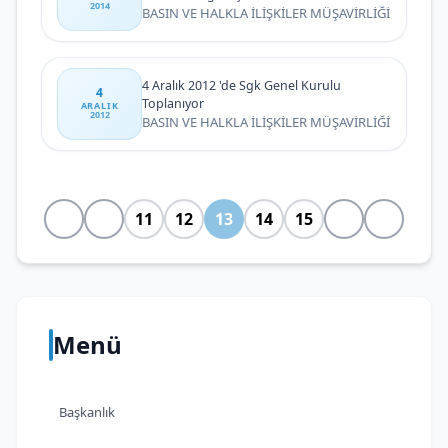
2014
BASIN VE HALKLA İLİŞKİLER MÜŞAVİRLİĞİ
4 Aralık 2012 'de Sgk Genel Kurulu
4
Toplanıyor
ARALIK
2012
BASIN VE HALKLA İLİŞKİLER MÜŞAVİRLİĞİ
11
12
13
14
15
Menü
Başkanlık