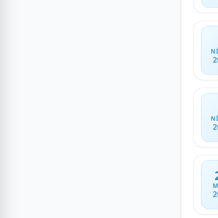
N
2
N
2
M
2