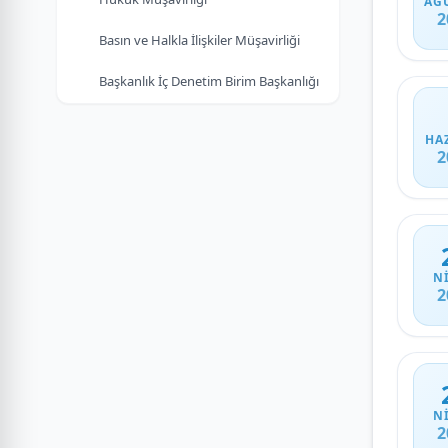
AĞ
2
Basın ve Halkla İlişkiler Müşavirliği
Başkanlık İç Denetim Birim Başkanlığı
HA
2
N
2
N
2