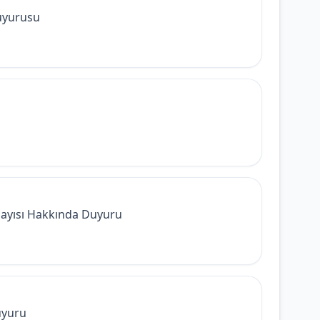
uyurusu
l Sayısı Hakkında Duyuru
uyuru