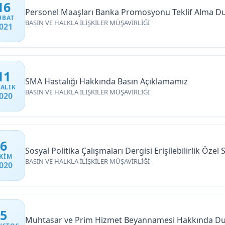
16
Personel Maaşları Banka Promosyonu Teklif Alma D
UBAT
BASIN VE HALKLA İLİŞKİLER MÜŞAVİRLİĞİ
021
11
SMA Hastalığı Hakkında Basın Açıklamamız
ALIK
BASIN VE HALKLA İLİŞKİLER MÜŞAVİRLİĞİ
020
6
Sosyal Politika Çalışmaları Dergisi Erişilebilirlik Öze
KIM
BASIN VE HALKLA İLİŞKİLER MÜŞAVİRLİĞİ
020
5
Muhtasar ve Prim Hizmet Beyannamesi Hakkında D