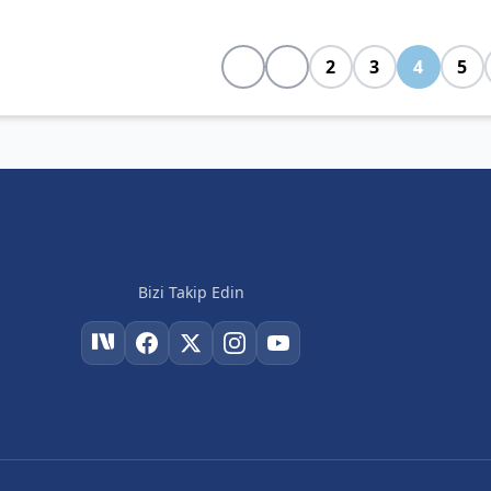
2
3
4
5
Bizi Takip Edin