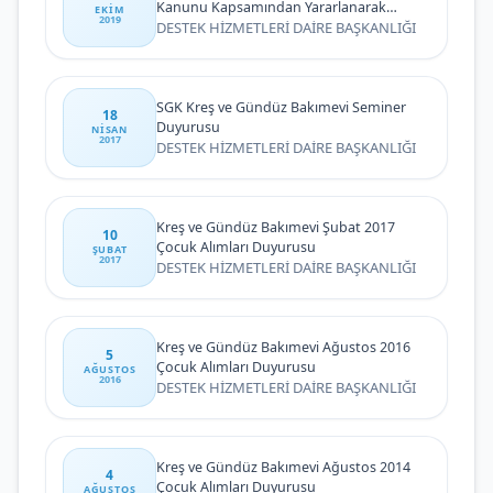
Kanunu Kapsamından Yararlanarak
EKIM
2019
Sürekli İşçi Kadrolarına Yerleştirme
DESTEK HİZMETLERİ DAİRE BAŞKANLIĞI
Sonuçlarına Göre Atanmaya Hak Kazanan
Adaylara İlişkin Duyuru
SGK Kreş ve Gündüz Bakımevi Seminer
18
Duyurusu
NISAN
2017
DESTEK HİZMETLERİ DAİRE BAŞKANLIĞI
Kreş ve Gündüz Bakımevi Şubat 2017
10
Çocuk Alımları Duyurusu
ŞUBAT
2017
DESTEK HİZMETLERİ DAİRE BAŞKANLIĞI
Kreş ve Gündüz Bakımevi Ağustos 2016
5
Çocuk Alımları Duyurusu
AĞUSTOS
2016
DESTEK HİZMETLERİ DAİRE BAŞKANLIĞI
Kreş ve Gündüz Bakımevi Ağustos 2014
4
Çocuk Alımları Duyurusu
AĞUSTOS