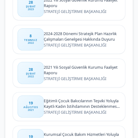
2022 Yılı Sosyal Güvenlik Kurumu Faaliyet
28
Raporu
ŞUBAT
2023
STRATEJİ GELİŞTİRME BAŞKANLIĞI
2024-2028 Dönemi Stratejik Plan Hazırlık
8
Çalışmaları Genelgesi Hakkında Duyuru
TEMMUZ
2022
STRATEJİ GELİŞTİRME BAŞKANLIĞI
2021 Yılı Sosyal Güvenlik Kurumu Faaliyet
28
Raporu
ŞUBAT
2022
STRATEJİ GELİŞTİRME BAŞKANLIĞI
Eğitimli Çocuk Bakıcılarının Teşviki Yoluyla
19
Kayıtlı Kadın İstihdamının Desteklenmesi
AĞUSTOS
2021
Projesi Sözlü Seçme Sınavı Sonuç İlanı
STRATEJİ GELİŞTİRME BAŞKANLIĞI
Kurumsal Çocuk Bakım Hizmetleri Yoluyla
19