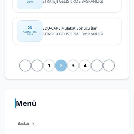
STRATEJİ GELİŞTİRME BAŞKANLIĞI
2019
23
EDU-CARE Mülakat Sonucu İlanı
AĞUSTOS
STRATEJİ GELİŞTİRME BAŞKANLIĞI
2019
1
2
3
4
Menü
Başkanlık