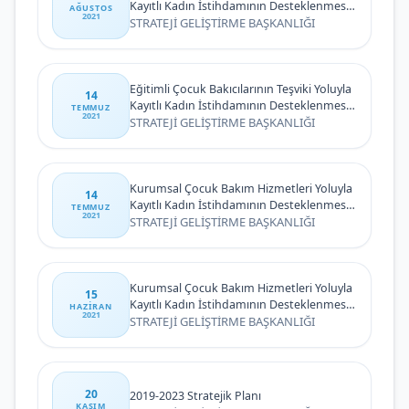
Kayıtlı Kadın İstihdamının Desteklenmesi
AĞUSTOS
2021
Projesi Sözlü Seçme Sınavı Sonuç İlanı
STRATEJİ GELİŞTİRME BAŞKANLIĞI
Eğitimli Çocuk Bakıcılarının Teşviki Yoluyla
14
Kayıtlı Kadın İstihdamının Desteklenmesi
TEMMUZ
2021
Projesi Personeli Sözlü Seçme Sınavına
STRATEJİ GELİŞTİRME BAŞKANLIĞI
Davet
Kurumsal Çocuk Bakım Hizmetleri Yoluyla
14
Kayıtlı Kadın İstihdamının Desteklenmesi
TEMMUZ
2021
Projesi Personeli Sözlü Seçme Sınavına
STRATEJİ GELİŞTİRME BAŞKANLIĞI
Davet
Kurumsal Çocuk Bakım Hizmetleri Yoluyla
15
Kayıtlı Kadın İstihdamının Desteklenmesi
HAZIRAN
2021
Projesi Tam Zamanlı Sözleşmeli Personel
STRATEJİ GELİŞTİRME BAŞKANLIĞI
Seçme Sınavı İlanı
20
2019-2023 Stratejik Planı
KASIM