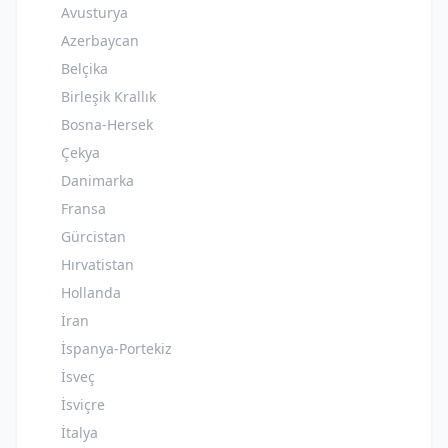
Avusturya
Azerbaycan
Belçika
Birleşik Krallık
Bosna-Hersek
Çekya
Danimarka
Fransa
Gürcistan
Hırvatistan
Hollanda
İran
İspanya-Portekiz
İsveç
İsviçre
İtalya