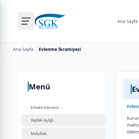
Ana Sayfa
Ana Sayfa
Evlenme İkramiyesi
Menü
E
Evlen
Emekli Kavramı
Kurum
Yaşlılık Aylığı
mahsu
ödenm
Malullük