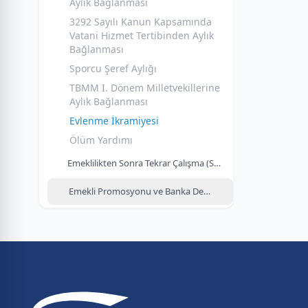
Aylık Bağlanması
3292 Sayılı Kanun Kapsamında
Vatani Hizmet Tertibinden Aylık
Bağlanması
Sporcu Şeref Aylığı
TBMM I. Dönem Milletvekillerine
Aylık Bağlanması
Evlenme İkramiyesi
Ölüm Yardımı
Emeklilikten Sonra Tekrar Çalışma (SGDP)
Emekli Promosyonu ve Banka Değişikliği