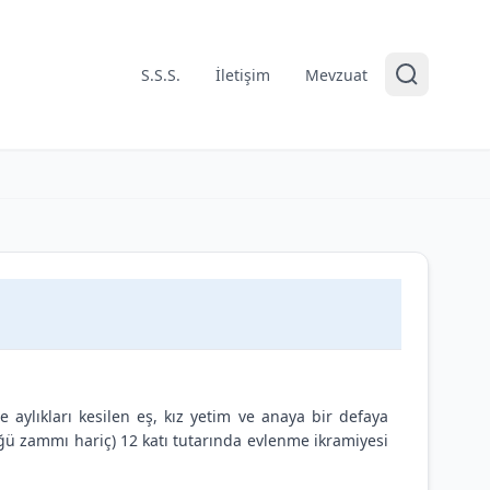
S.S.S.
İletişim
Mevzuat
aylıkları kesilen eş, kız yetim ve anaya bir defaya
ğü zammı hariç) 12 katı tutarında evlenme ikramiyesi