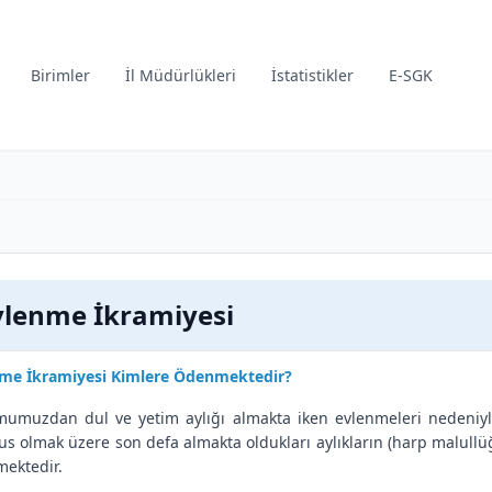
Birimler
İl Müdürlükleri
İstatistikler
E-SGK
vlenme İkramiyesi
me İkramiyesi Kimlere Ödenmektedir?
umuzdan dul ve yetim aylığı almakta iken evlenmeleri nedeniyle 
s olmak üzere son defa almakta oldukları aylıkların (harp malullü
ektedir.