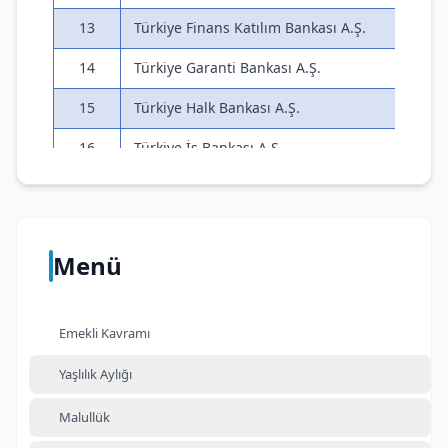
13
Türkiye Finans Katılım Bankası A.Ş.
14
Türkiye Garanti Bankası A.Ş.
15
Türkiye Halk Bankası A.Ş.
16
Türkiye İş Bankası A.Ş.
17
Türkiye Vakıflar Bankası T.A.O.
18
Vakıf Katılım Bankası A.Ş.
Menü
19
Yapı ve Kredi Bankası A.Ş.
20
Ziraat Katılım Bankası A.Ş.
Emekli Kavramı
Yaşlılık Aylığı
Malullük