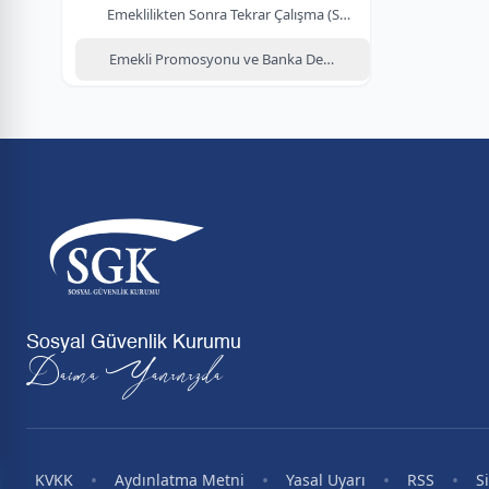
Emeklilikten Sonra Tekrar Çalışma (SGDP)
Emekli Promosyonu ve Banka Değişikliği
Sosyal Güvenlik Kurumu
Daima Yanınızda
•
•
•
•
KVKK
Aydınlatma Metni
Yasal Uyarı
RSS
S