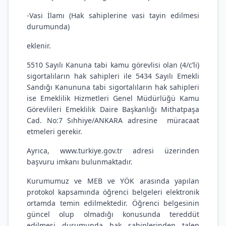
-Vasi İlamı (Hak sahiplerine vasi tayin edilmesi
durumunda)
eklenir.
5510 Sayılı Kanuna tabi kamu görevlisi olan (4/c’li)
sigortalıların hak sahipleri ile 5434 Sayılı Emekli
Sandığı Kanununa tabi sigortalıların hak sahipleri
ise Emeklilik Hizmetleri Genel Müdürlüğü Kamu
Görevlileri Emeklilik Daire Başkanlığı Mithatpaşa
Cad. No:7 Sıhhiye/ANKARA adresine müracaat
etmeleri gerekir.
Ayrıca,
www.turkiye.gov.tr
adresi üzerinden
başvuru imkanı bulunmaktadır.
Kurumumuz ve MEB ve YÖK arasında yapılan
protokol kapsamında öğrenci belgeleri elektronik
ortamda temin edilmektedir. Öğrenci belgesinin
güncel olup olmadığı konusunda tereddüt
edilmesi durumunda hak sahiplerinden talep