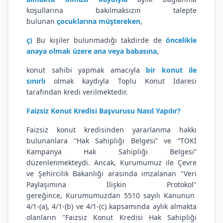
koşullarına bakılmaksızın talepte
bulunan
çocuklarına müştereken
,
ç)
Bu kişiler bulunmadığı takdirde de
öncelikle
anaya olmak üzere ana veya babasına,
konut sahibi yapmak amacıyla
bir konut ile
sınırlı
olmak kaydıyla Toplu Konut İdaresi
tarafından kredi verilmektedir.
Faizsiz Konut Kredisi Başvurusu Nasıl Yapılır?
Faizsiz konut kredisinden yararlanma hakkı
bulunanlara “Hak Sahipliği Belgesi” ve “TOKİ
Kampanya Hak Sahipliği Belgesi”
düzenlenmekteydi.
Ancak, Kurumumuz ile Çevre
ve Şehircilik Bakanlığı arasında imzalanan "Veri
Paylaşımına İlişkin Protokol"
gereğince, Kurumumuzdan 5510 sayılı Kanunun
4/1-(a), 4/1-(b) ve 4/1-(c) kapsamında aylık almakta
olanların "Faizsiz Konut Kredisi Hak Sahipliği