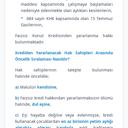
maddesi kapsamında çalışmaya başlamaları
nedeniyle ödenmekte olan aylıkları kesilenlerin,
684 sayılı KHK kapsamında olan 15 Temmuz
Gazilerinin,
Faizsiz Konut Kredisinden yararlanma hakkı
bulunmaktadır
.
Krediden Yararlanacak Hak Sahipleri Arasında
Öncelik Sıralaması Nasıldır?
Hak sahiplerinin talepte bulunması
halinde
öncelikle;
a)
Malulün
kendisine
,
b)
Faizsiz kredi hakkından yararlanmaksızın ölümü
halinde,
dul eşine
,
c)
Eşi hayatta değilse veya evlenmişse, kredi
kullanacak çocuklardan
en az birisinin yetim aylığı
almakta olması kaydıyla
aylık bağlanma